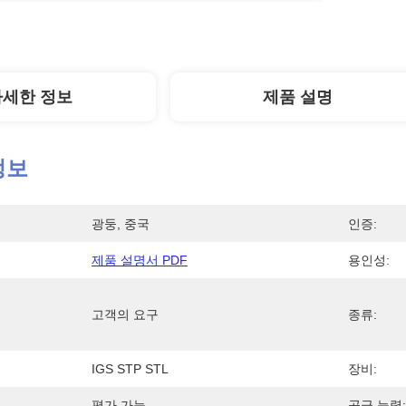
자세한 정보
제품 설명
정보
광둥, 중국
인증:
제품 설명서 PDF
용인성:
고객의 요구
종류:
IGS STP STL
장비:
평가 가능
공급 능력: