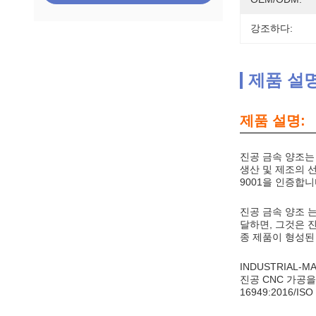
강조하다:
제품 설
제품 설명:
진공 금속 양조는
생산 및 제조의 선
9001을 인증합니
진공 금속 양조 는
달하면, 그것은 
종 제품이 형성된
INDUSTRIA
진공 CNC 가공
16949:2016/