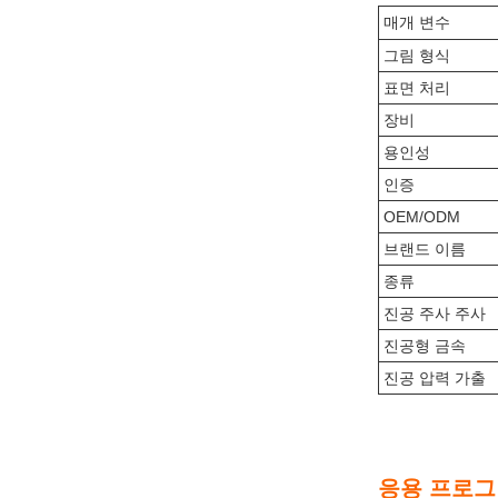
매개 변수
그림 형식
표면 처리
장비
용인성
인증
OEM/ODM
브랜드 이름
종류
진공 주사 주사
진공형 금속
진공 압력 가출
응용 프로그