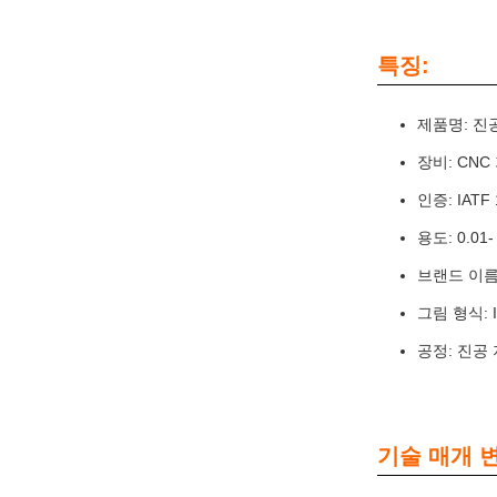
특징:
제품명: 진
장비: CNC 
인증: IATF 
용도: 0.01-
브랜드 이름:
그림 형식: I
공정: 진공
기술 매개 