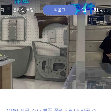
연락
온라인 코팅
따옴표
ODM 진공 주사 부품 폴리우레탄 진공 주