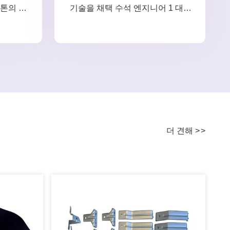
0톤의 수
기술을 채택 수석 엔지니어 1 대 1
 및 용접
서비스.
여, 등 총
 생산하기
차례,주문
에 템플릿
더 견해
>
>