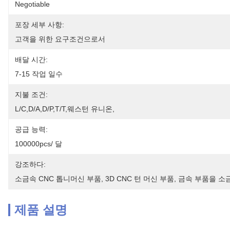
Negotiable
포장 세부 사항:
고객을 위한 요구조건으로서
배달 시간:
7-15 작업 일수
지불 조건:
L/C,D/A,D/P,T/T,웨스턴 유니온,
공급 능력:
100000pcs/ 달
강조하다:
소금속 CNC 톱니머신 부품
, 
3D CNC 턴 머신 부품
, 
금속 부품을 소
제품 설명